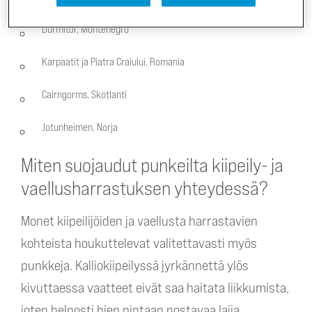
Durmitor, Montenegro
Karpaatit ja Piatra Craiului, Romania
Cairngorms, Skotlanti
Jotunheimen, Norja
Miten suojaudut punkeilta kiipeily- ja
vaellusharrastuksen yhteydessä?
Monet kiipeilijöiden ja vaellusta harrastavien
kohteista houkuttelevat valitettavasti myös
punkkeja. Kalliokiipeilyssä jyrkännettä ylös
kivuttaessa vaatteet eivät saa haitata liikkumista,
joten helposti hien pintaan nostavaa lajia