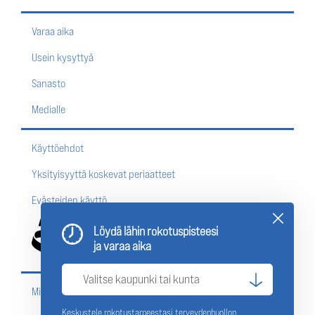
Varaa aika
Usein kysyttyä
Sanasto
Medialle
Käyttöehdot
Yksityisyyttä koskevat periaatteet
Evästeiden käyttö
Löydä lähin rokotuspisteesi
ja varaa aika
Missä rokottautua?
Keskustele rokotustarpeestasi terveydenhuollon