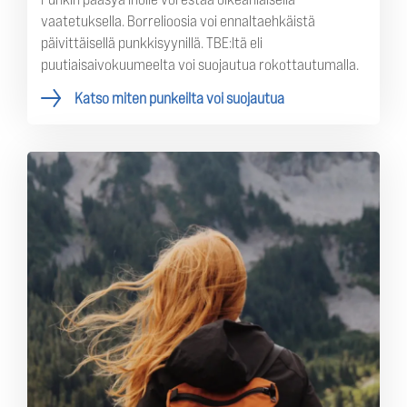
vaatetuksella. Borrelioosia voi ennaltaehkäistä
päivittäisellä punkkisyynillä. TBE:ltä eli
puutiaisaivokuumeelta voi suojautua rokottautumalla.
Katso miten punkeilta voi suojautua