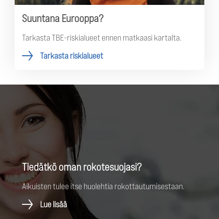
Suuntana Eurooppa?
Tarkasta TBE-riskialueet ennen matkaasi kartalta.
Tarkasta riskialueet
Tiedätkö oman rokotesuojasi?
Aikuisten tulee itse huolehtia rokottautumisestaan.
Lue lisää