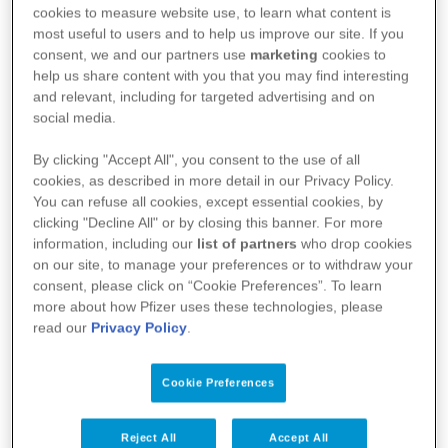
Euroopasta löytyy runsain mitoin upeita kohteita
cookies to measure website use, to learn what content is
most useful to users and to help us improve our site. If you
luonnosta kiipeilemällä tai vaeltamalla nauttivalle.
consent, we and our partners use
marketing
cookies to
Oletko tutustunut jo näihin?
help us share content with you that you may find interesting
and relevant, including for targeted advertising and on
Kiipeilykohteita Euroopassa
social media.
Paklenica kanjoni, Kroatia
By clicking "Accept All", you consent to the use of all
cookies, as described in more detail in our Privacy Policy.
You can refuse all cookies, except essential cookies, by
Hohe Tauernin kansallispuisto, Itävalta
clicking "Decline All" or by closing this banner. For more
information, including our
list of partners
who drop cookies
Saxonin kansallispuisto, Saksa ja Tšekki
on our site, to manage your preferences or to withdraw your
consent, please click on “Cookie Preferences”. To learn
Kamnitniki, Slovenia
more about how Pfizer uses these technologies, please
read our
Privacy Policy
.
Krkn saari, Kroatia
Cookie Preferences
Vaelluskohteita Euroopassa
Reject All
Accept All
Paanajärvi, Venäjä