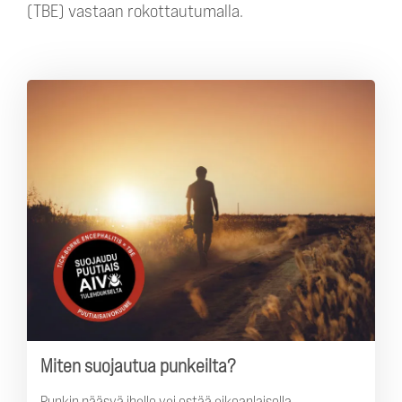
(TBE) vastaan rokottautumalla.
Miten suojautua punkeilta?
Punkin pääsyä iholle voi estää oikeanlaisella