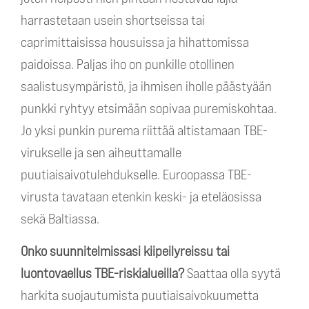
harrastetaan usein shortseissa tai
caprimittaisissa housuissa ja hihattomissa
paidoissa. Paljas iho on punkille otollinen
saalistusympäristö, ja ihmisen iholle päästyään
punkki ryhtyy etsimään sopivaa puremiskohtaa.
Jo yksi punkin purema riittää altistamaan TBE-
virukselle ja sen aiheuttamalle
puutiaisaivotulehdukselle. Euroopassa TBE-
virusta tavataan etenkin keski- ja eteläosissa
sekä Baltiassa.
Onko suunnitelmissasi kiipeilyreissu tai
luontovaellus TBE-riskialueilla?
Saattaa olla syytä
harkita suojautumista puutiaisaivokuumetta