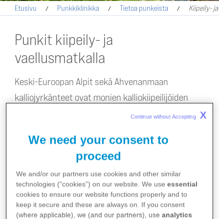
Etusivu
Punkkiklinikka
Tietoa punkeista
Kiipeily- j
Punkit kiipeily- ja
vaellusmatkalla
Keski-Euroopan Alpit sekä Ahvenanmaan
kalliojyrkänteet ovat monien kalliokiipeilijöiden
suosiossa – olipa tyylinä boulderointi, sportti-,
X
Continue without Accepting 
trädi- tai tekninen kiipeily. Samat alueet
We need your consent to
houkuttelevat kauneudellaan ja upeilla
proceed
maisemillaan myös vaeltajia. Vaellus on
kasvattanut suosiotaan koko perheen
We and/or our partners use cookies and other similar
technologies (“cookies”) on our website. We use
essential
harrastuksena. Parhaimmillaan patikointipoluilla
cookies to ensure our website functions properly and to
keep it secure and these are always on. If you consent
nuorimmat vaeltajat tulevat vastaan rinkassa.
(where applicable), we (and our partners), use
analytics