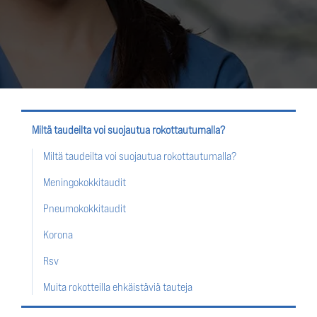
Miltä taudeilta voi suojautua rokottautumalla?
Miltä taudeilta voi suojautua rokottautumalla?
Meningokokkitaudit
Pneumokokkitaudit
Korona
Rsv
Muita rokotteilla ehkäistäviä tauteja