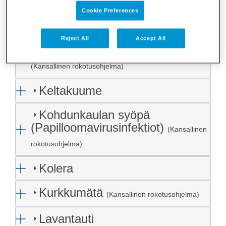
Influenssa
(Kansallinen rokotusohjelma)
Cookie Preferences
Japanin aivotulehdus
Reject All
Accept All
Jäykkäkouristus eli tetanus
(Kansallinen rokotusohjelma)
Keltakuume
Kohdunkaulan syöpä
(Papilloomavirusinfektiot)
(Kansallinen
rokotusohjelma)
Kolera
Kurkkumätä
(Kansallinen rokotusohjelma)
Lavantauti