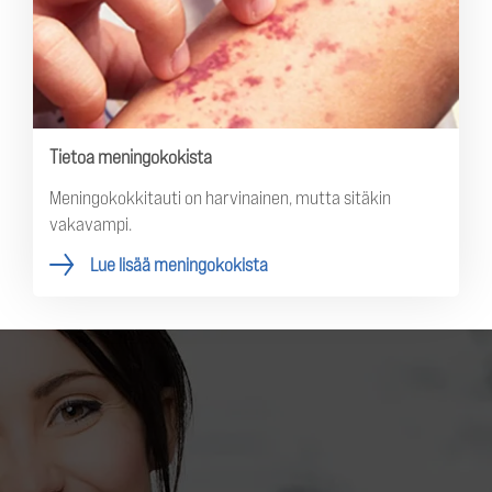
Tietoa meningokokista
Meningokokkitauti on harvinainen, mutta sitäkin
vakavampi.
Lue lisää meningokokista