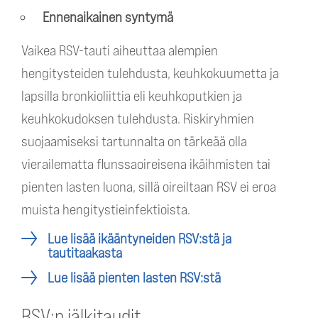
Ennenaikainen syntymä
Vaikea RSV-tauti aiheuttaa alempien
hengitysteiden tulehdusta, keuhkokuumetta ja
lapsilla bronkioliittia eli keuhkoputkien ja
keuhkokudoksen tulehdusta. Riskiryhmien
suojaamiseksi tartunnalta on tärkeää olla
vierailematta flunssaoireisena ikäihmisten tai
pienten lasten luona, sillä oireiltaan RSV ei eroa
muista hengitystieinfektioista.
Lue lisää ikääntyneiden RSV:stä ja
tautitaakasta
Lue lisää pienten lasten RSV:stä
RSV:n jälkitaudit