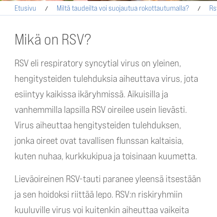
Etusivu
Miltä taudeilta voi suojautua rokottautumalla?
Rs
Mikä on RSV?
RSV eli respiratory syncytial virus on yleinen,
hengitysteiden tulehduksia aiheuttava virus, jota
esiintyy kaikissa ikäryhmissä. Aikuisilla ja
vanhemmilla lapsilla RSV oireilee usein lievästi.
Virus aiheuttaa hengitysteiden tulehduksen,
jonka oireet ovat tavallisen flunssan kaltaisia,
kuten nuhaa, kurkkukipua ja toisinaan kuumetta.
Lieväoireinen RSV-tauti paranee yleensä itsestään
ja sen hoidoksi riittää lepo. RSV:n riskiryhmiin
kuuluville virus voi kuitenkin aiheuttaa vaikeita