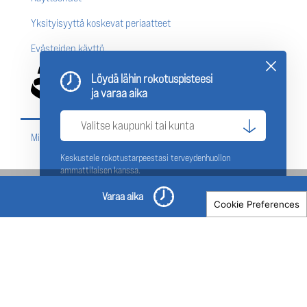
Yksityisyyttä koskevat periaatteet
Evästeiden käyttö
Löydä lähin rokotuspisteesi
ja varaa aika
Missä rokottautua?
Keskustele rokotustarpeestasi terveydenhuollon
ammattilaisen kanssa.
© PFIZER OY 2007–2019
Varaa aika
Cookie Preferences
Tietokuja 4, 00330 Helsinki
Puh. (09) 430 040
pfizer.fi