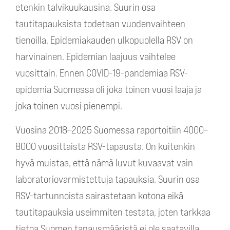
etenkin talvikuukausina. Suurin osa
tautitapauksista todetaan vuodenvaihteen
tienoilla. Epidemiakauden ulkopuolella RSV on
harvinainen. Epidemian laajuus vaihtelee
vuosittain. Ennen COVID-19-pandemiaa RSV-
epidemia Suomessa oli joka toinen vuosi laaja ja
joka toinen vuosi pienempi.
Vuosina 2018–2025 Suomessa raportoitiin 4000–
8000 vuosittaista RSV-tapausta. On kuitenkin
hyvä muistaa, että nämä luvut kuvaavat vain
laboratoriovarmistettuja tapauksia. Suurin osa
RSV-tartunnoista sairastetaan kotona eikä
tautitapauksia useimmiten testata, joten tarkkaa
tietoa Suomen tapausmääristä ei ole saatavilla.