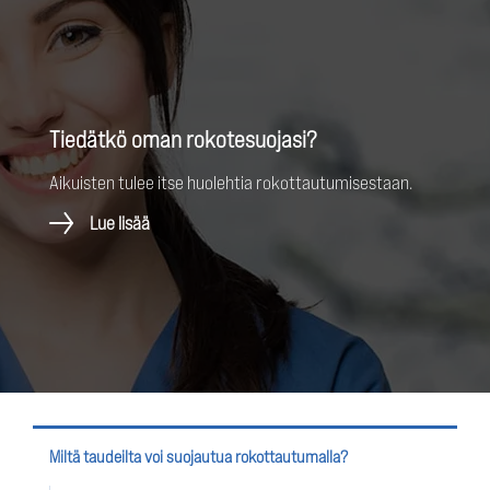
Tiedätkö oman rokotesuojasi?
Aikuisten tulee itse huolehtia rokottautumisestaan.
Lue lisää
Miltä taudeilta voi suojautua rokottautumalla?