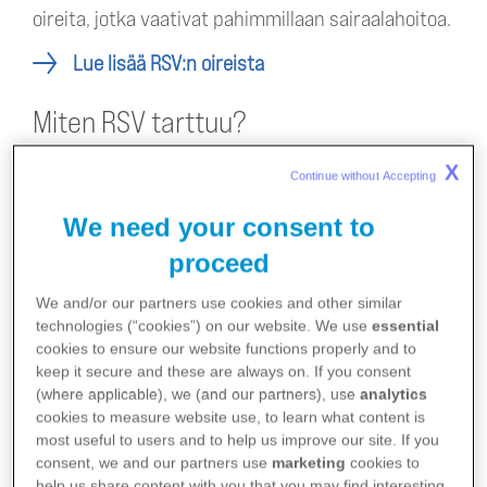
oireita, jotka vaativat pahimmillaan sairaalahoitoa.
Lue lisää RSV:n oireista
Miten RSV tarttuu?
RSV:n voi sairastaa useita kertoja elämänsä
X
Continue without Accepting 
aikana. Se leviää tehokkaasti pisaratartuntana,
We need your consent to
esimerkiksi yskiessä tai aivastaessa ja
proceed
kosketuksen kautta. RSV-taudin itämisaika on 4–5
We and/or our partners use cookies and other similar
päivää ja tulehdus voi tarttua noin viikon ajan sen
technologies (“cookies”) on our website. We use
essential
alkamisen jälkeen.
cookies to ensure our website functions properly and to
keep it secure and these are always on. If you consent
(where applicable), we (and our partners), use
analytics
cookies to measure website use, to learn what content is
most useful to users and to help us improve our site. If you
consent, we and our partners use
marketing
cookies to
help us share content with you that you may find interesting