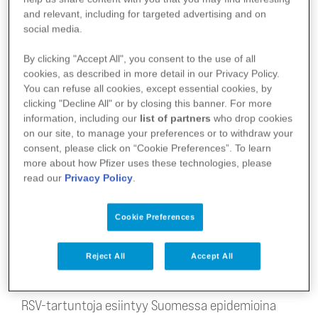
and relevant, including for targeted advertising and on
social media.
By clicking "Accept All", you consent to the use of all
cookies, as described in more detail in our Privacy Policy.
You can refuse all cookies, except essential cookies, by
clicking "Decline All" or by closing this banner. For more
information, including our
list of partners
who drop cookies
on our site, to manage your preferences or to withdraw your
Kanssaihmisten ja itsensä suojaaminen RSV-
consent, please click on “Cookie Preferences”. To learn
tartunnalta perustuukin pitkälti hyvään
more about how Pfizer uses these technologies, please
read our
Privacy Policy
.
käsihygieniaan ja siihen, että sairastaa kotona.
Rokottautuminen on yksi tapa suojautua.
Cookie Preferences
Näin suojaudut RSV-tartunnalta
Reject All
Accept All
RSV:n esiintyvyys Suomessa
RSV-tartuntoja esiintyy Suomessa epidemioina