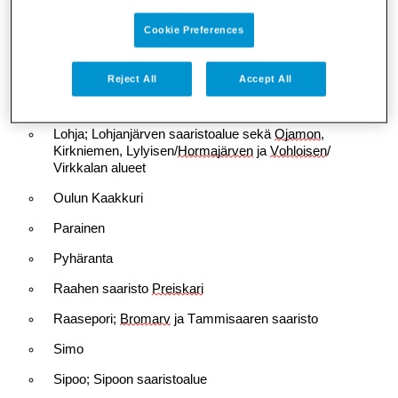
Kuopion Saarijärvi
Cookie Preferences
Kustavi
Lappeenranta; Sammonlahti, Kuusimäki-
Lavola
Reject All
Accept All
Lohja; Lohjanjärven saaristoalue sekä
Ojamon
,
Kirkniemen, Lylyisen/
Hormajärven
ja
Vohloisen
/
Virkkalan alueet
Oulun Kaakkuri
Parainen
Pyhäranta
Raahen saaristo
Preiskari
Raasepori;
Bromarv
ja Tammisaaren saaristo
Simo
Sipoo; Sipoon saaristoalue