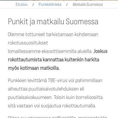
Etusivu
Punkkiklinikka
Matkalla Suomessa
Punkit ja matkailu Suomessa
Olemme tottuneet tarkistamaan kohdemaan
rokotussuositukset
lomaillessamme eksoottisemmilla alueilla.
Joskus
rokottautumista kannattaa kuitenkin harkita
myös kotimaan matkoilla.
Punkkien levittämä TBE-virus voi pahimmillaan
aiheuttaa puutiaisaivotulehduksen eli
puutiaisaivokuumeen. Toisin kuin borrelioosilta,
sitä vastaan voi suojautua rokottautumalla.