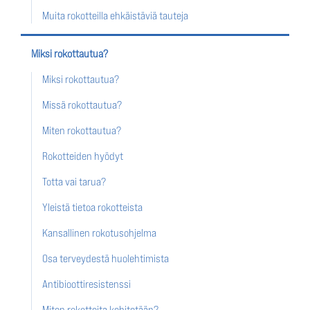
Muita rokotteilla ehkäistäviä tauteja
Miksi rokottautua?
Miksi rokottautua?
Missä rokottautua?
Miten rokottautua?
Rokotteiden hyödyt
Totta vai tarua?
Yleistä tietoa rokotteista
Kansallinen rokotusohjelma
Osa terveydestä huolehtimista
Antibioottiresistenssi
Miten rokotteita kehitetään?