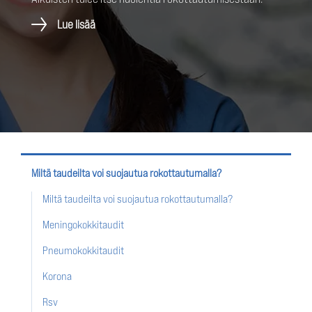
Lue lisää
Miltä taudeilta voi suojautua rokottautumalla?
Miltä taudeilta voi suojautua rokottautumalla?
Meningokokkitaudit
Pneumokokkitaudit
Korona
Rsv