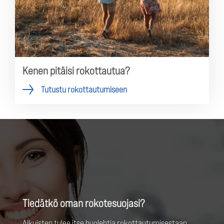
Kenen pitäisi rokottautua?
Tutustu rokottautumiseen
Tiedätkö oman rokotesuojasi?
Aikuisten tulee itse huolehtia rokottautumisestaan.