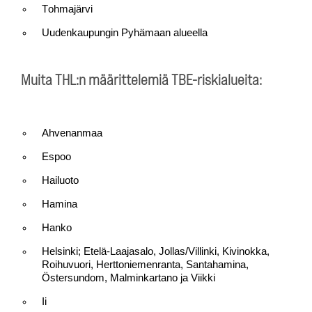
Tohmajärvi
Uudenkaupungin Pyhämaan alueella
Muita THL:n määrittelemiä TBE-riskialueita:
Ahvenanmaa
Espoo
Hailuoto
Hamina
Hanko
Helsinki; Etelä-Laajasalo, Jollas/Villinki, Kivinokka,
Roihuvuori, Herttoniemenranta, Santahamina,
Östersundom, Malminkartano ja Viikki
Ii