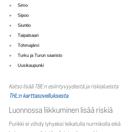
Simo
Sipoo
Siuntio
Taipalsaari
Tohmajärvi
Turku ja Turun saaristo
Uusikaupunki
Katso lisää TBE:n esiintyvyydestä ja riskialueista
THL:n karttasovelluksesta
.
Luonnossa liikkuminen lisää riskiä
Punkki ei viihdy lyhyeksi leikatulla nurmikolla eikä