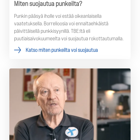
Miten suojautua punkeilta?
Punkin pääsyä iholle voi estää oikeanlaisella
vaatetuksella. Borrelioosia voi ennaltaehkäistä
päivittäisellä punkkisyynillä. TBE:ltä eli
puutiaisaivokuumeelta voi suojautua rokottautumalla.
Katso miten punkeilta voi suojautua