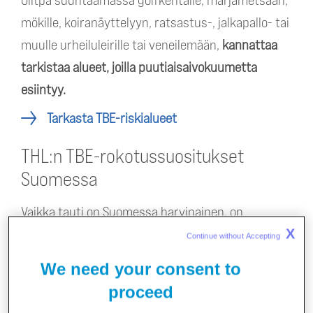
Olitpa suuntaamassa golfkentälle, marjametsään,
mökille, koiranäyttelyyn, ratsastus-, jalkapallo- tai
muulle urheiluleirille tai veneilemään,
kannattaa
tarkistaa alueet, joilla puutiaisaivokuumetta
esiintyy.
Tarkasta TBE-riskialueet
THL:n TBE-rokotussuositukset
Suomessa
Vaikka tauti on Suomessa harvinainen, on
maassamme kuitenkin useita riskialueita.
X
Continue without Accepting 
Kansalliseen TBE-rokotusohjelmaan kuuluvat
We need your consent to
alueet Suomessa
proceed