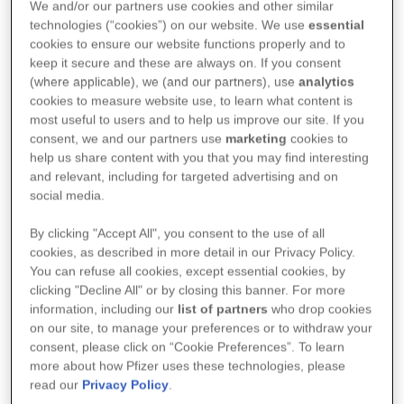
We and/or our partners use cookies and other similar
technologies (“cookies”) on our website. We use
essential
Ahvenanmaa
cookies to ensure our website functions properly and to
Espoo: Suvisaaristo, Kauklahden postinumeroalueen
keep it secure and these are always on. If you consent
Kurttilan ja Vanttilan kaupunginosat
(where applicable), we (and our partners), use
analytics
cookies to measure website use, to learn what content is
Hailuoto
most useful to users and to help us improve our site. If you
Hangon Lappohja
consent, we and our partners use
marketing
cookies to
help us share content with you that you may find interesting
Helsinki: Karhusaari, Länsi-Herttoniemi
and relevant, including for targeted advertising and on
social media.
Kemi; Takajärvi-
Haukkari
, Pikku Berliini-Hepola,
Veitsiluoto, Ajos, Peurasaari
By clicking "Accept All", you consent to the use of all
Kemiönsaari: Dragsfjärd, Hiittinen,
Kasnäs
ja Rosala-
cookies, as described in more detail in our Privacy Policy.
Kasnäs
-Hiittinen
You can refuse all cookies, except essential cookies, by
clicking "Decline All" or by closing this banner. For more
Kirkkonummi; Luoman,
Masalan
, Upinniemen,
information, including our
list of partners
who drop cookies
Porkkalan ja Jorvaksen alueet sekä Kirkkonummen
on our site, to manage your preferences or to withdraw your
keskuksen postinumeroalueen Överbyn, Myllykylän ja
Sepänkylän kaupunginosat
consent, please click on “Cookie Preferences”. To learn
more about how Pfizer uses these technologies, please
Kotka; Kotkan saaristo
read our
Privacy Policy
.