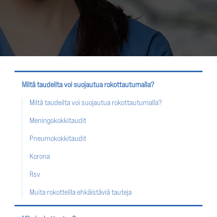
Miltä taudeilta voi suojautua rokottautumalla?
Miltä taudeilta voi suojautua rokottautumalla?
Meningokokkitaudit
Pneumokokkitaudit
Korona
Rsv
Muita rokotteilla ehkäistäviä tauteja