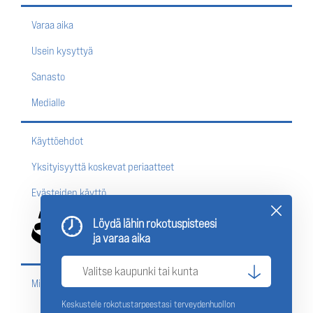
Varaa aika
Usein kysyttyä
Sanasto
Medialle
Käyttöehdot
Yksityisyyttä koskevat periaatteet
Evästeiden käyttö
Löydä lähin rokotuspisteesi
ja varaa aika
Missä rokottautua?
Keskustele rokotustarpeestasi terveydenhuollon