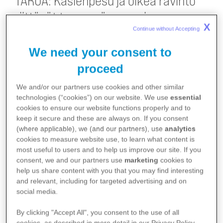
TARUA: Käsienpesu ja oikea ravinto
riittävät terveenä pysymiseen
X
Continue without Accepting 
Maailmanlaajuisesti rokotukset ovat heti ravinnon
We need your consent to
ja puhtaan veden jälkeen tärkein terveyteen
proceed
vaikuttava tekijä. Hygienia ja oikea ravinto toki
auttavat osaltaan joidenkin tautien torjunnassa,
We and/or our partners use cookies and other similar
technologies (“cookies”) on our website. We use
essential
mutta vasta rokotukset ovat onnistuneet
cookies to ensure our website functions properly and to
hävittämään tauteja keskuudestamme.
keep it secure and these are always on. If you consent
(where applicable), we (and our partners), use
analytics
cookies to measure website use, to learn what content is
Joidenkin tautien tarttumisessa hygienialla ja
most useful to users and to help us improve our site. If you
ravinnolla on suuri rooli, kuten tuberkuloosissa. On
consent, we and our partners use
marketing
cookies to
help us share content with you that you may find interesting
myös tauteja, joiden tarttumisessa hygienialla ja
and relevant, including for targeted advertising and on
ravitsemuksella ei ole juurikaan merkitystä,
social media.
esimerkiksi hinkuyskä, tuhkarokko, vihurirokko ja
By clicking "Accept All", you consent to the use of all
cookies, as described in more detail in our Privacy Policy.