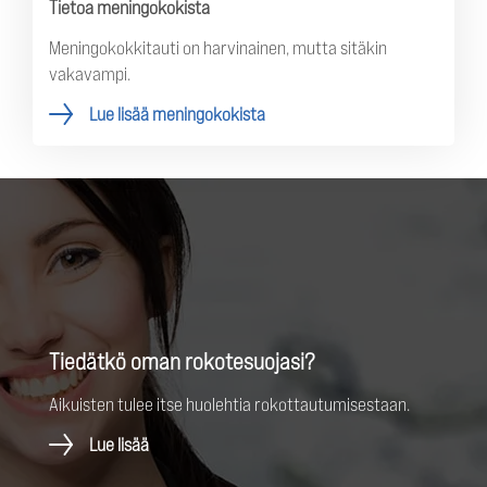
Tietoa meningokokista
Meningokokkitauti on harvinainen, mutta sitäkin
vakavampi.
Lue lisää meningokokista
Tiedätkö oman rokotesuojasi?
Aikuisten tulee itse huolehtia rokottautumisestaan.
Lue lisää