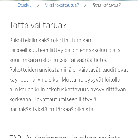
Etusivu
Miksi rokottautua?
Totta vai tarua?
Totta vai tarua?
Rokotteisiin sekä rokottautumisen
tarpeellisuuteen liittyy paljon ennakkoluuloja ja
suuri määrä uskomuksia tai väärää tietoa.
Rokotteiden ansiosta niillä ehkäistävät taudit ovat
käyneet harvinaisiksi. Mutta ne pysyvät loitolla
niin kauan kuin rokotuskattavuus pysyy riittävän
korkeana. Rokottautumiseen liittyviä
harhakäsityksiä on tärkeää oikaista.