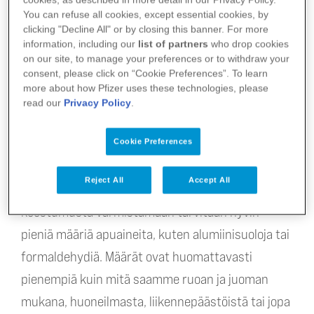
sikotauti. Jäykkäkouristusta aiheuttavaa
You can refuse all cookies, except essential cookies, by
bakteeria on puolestaan mahdoton hygienialla
clicking "Decline All" or by closing this banner. For more
estää – jokainen on varmasti elämänsä aikana
information, including our
list of partners
who drop cookies
on our site, to manage your preferences or to withdraw your
saanut useammankin kerran haavan, johon on
consent, please click on “Cookie Preferences”. To learn
päässyt likaa.
more about how Pfizer uses these technologies, please
read our
Privacy Policy
.
Cookie Preferences
TARUA: Rokotteissa on myrkkyjä
Reject All
Accept All
Rokotteiden tehoa, säilyvyyttä ja oikeanlaista
koostumusta varmistamaan tarvitaan hyvin
pieniä määriä apuaineita, kuten alumiinisuoloja tai
formaldehydiä. Määrät ovat huomattavasti
pienempiä kuin mitä saamme ruoan ja juoman
mukana, huoneilmasta, liikennepäästöistä tai jopa