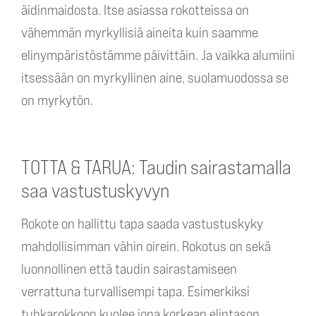
äidinmaidosta. Itse asiassa rokotteissa on
vähemmän myrkyllisiä aineita kuin saamme
elinympäristöstämme päivittäin. Ja vaikka alumiini
itsessään on myrkyllinen aine, suolamuodossa se
on myrkytön.
TOTTA & TARUA: Taudin sairastamalla
saa vastustuskyvyn
Rokote on hallittu tapa saada vastustuskyky
mahdollisimman vähin oirein. Rokotus on sekä
luonnollinen että taudin sairastamiseen
verrattuna turvallisempi tapa. Esimerkiksi
tuhkarokkoon kuolee jopa korkean elintason