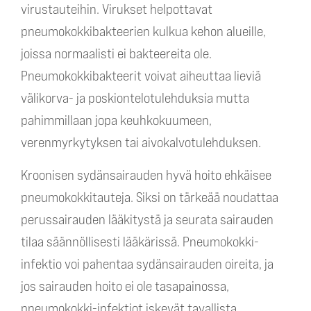
virustauteihin. Virukset helpottavat
pneumokokkibakteerien kulkua kehon alueille,
joissa normaalisti ei bakteereita ole.
Pneumokokkibakteerit voivat aiheuttaa lieviä
välikorva- ja poskiontelotulehduksia mutta
pahimmillaan jopa keuhkokuumeen,
verenmyrkytyksen tai aivokalvotulehduksen.
Kroonisen sydänsairauden hyvä hoito ehkäisee
pneumokokkitauteja. Siksi on tärkeää noudattaa
perussairauden lääkitystä ja seurata sairauden
tilaa säännöllisesti lääkärissä. Pneumokokki-
infektio voi pahentaa sydänsairauden oireita, ja
jos sairauden hoito ei ole tasapainossa,
pneumokokki-infektiot iskevät tavallista