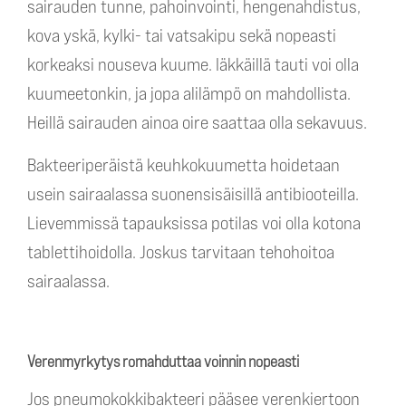
sairauden tunne, pahoinvointi, hengenahdistus,
kova yskä, kylki- tai vatsakipu sekä nopeasti
korkeaksi nouseva kuume. Iäkkäillä tauti voi olla
kuumeetonkin, ja jopa alilämpö on mahdollista.
Heillä sairauden ainoa oire saattaa olla sekavuus.
Bakteeriperäistä keuhkokuumetta hoidetaan
usein sairaalassa suonensisäisillä antibiooteilla.
Lievemmissä tapauksissa potilas voi olla kotona
tablettihoidolla. Joskus tarvitaan tehohoitoa
sairaalassa.
Verenmyrkytys romahduttaa voinnin nopeasti
Jos pneumokokkibakteeri pääsee verenkiertoon