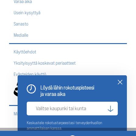
Varaa aika
Usein kysyttyä
Sanasto
Medialle
Käyttöehdot
Yksityisyyttä koskevat periaatteet
Evästeiden käyttö
Löydä lähin rokotuspisteesi
ja varaa aika
Missä rokottautua?
Keskustele rokotustarpeestasi terveydenhuollon
ammattilaisen kanssa.