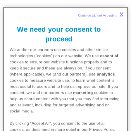
Kroonisten sydänsairauksien ja
X
Continue without Accepting 
pneumokokkitautien yhteys on kaksisuuntainen:
sydänsairaudet altistavat pneumokokkitaudeille
We need your consent to
ja toisin päin. Esimerkiksi sydäninfarktin jälkeen
proceed
alttiutesi saada keuhkokuume on suurempi kuin
We and/or our partners use cookies and other similar
muilla. Toisaalta pneumokokkitaudin jälkeen
technologies (“cookies”) on our website. We use
essential
cookies to ensure our website functions properly and to
sydänsairauden riski kasvaa.
keep it secure and these are always on. If you consent
(where applicable), we (and our partners), use
analytics
Pneumokokkitaudit ja influenssa ovat länsimaissa
cookies to measure website use, to learn what content is
most useful to users and to help us improve our site. If you
merkittäviä tartuntatauteja. Pneumokokkitaudit
consent, we and our partners use
marketing
cookies to
alkavat yleistyä jo 50 vuoden iässä. Suojautumalla
help us share content with you that you may find interesting
and relevant, including for targeted advertising and on
voit kuitenkin ehkäistä tartuntoja.
social media.
Virukset petaavat tietä
By clicking "Accept All", you consent to the use of all
pneumokokkibakteerille
cookies, as described in more detail in our Privacy Policy.