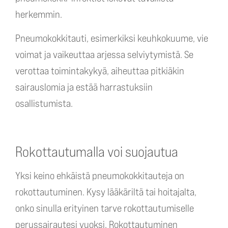
herkemmin.
Pneumokokkitauti, esimerkiksi keuhkokuume, vie
voimat ja vaikeuttaa arjessa selviytymistä. Se
verottaa toimintakykyä, aiheuttaa pitkiäkin
sairauslomia ja estää harrastuksiin
osallistumista.
Rokottautumalla voi suojautua
Yksi keino ehkäistä pneumokokkitauteja on
rokottautuminen. Kysy lääkäriltä tai hoitajalta,
onko sinulla erityinen tarve rokottautumiselle
perussairautesi vuoksi. Rokottautuminen