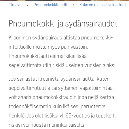
Etusivu
Pneumokokkitaudit
Kuka on riskissä sairastua?
Pneumokokki ja sydänsairaudet
Krooninen sydänsairaus altistaa pneumokokki-
infektioille mutta myös päinvastoin.
Pneumokokkitauti esimerkiksi lisää
sepelvaltimotaudin riskiä useiden vuosien ajaksi.
Jos sairastat kroonista sydänsairautta, kuten
sepelvaltimotautia tai sydämen vajaatoimintaa,
voit saada pneumokokkitaudin jopa neljä kertaa
todennäköisemmin kuin ikäisesi perusterve
henkilö. Jos olet lisäksi yli 65-vuotias ja tupakoit,
riskisi voi nousta moninkertaiseksi.