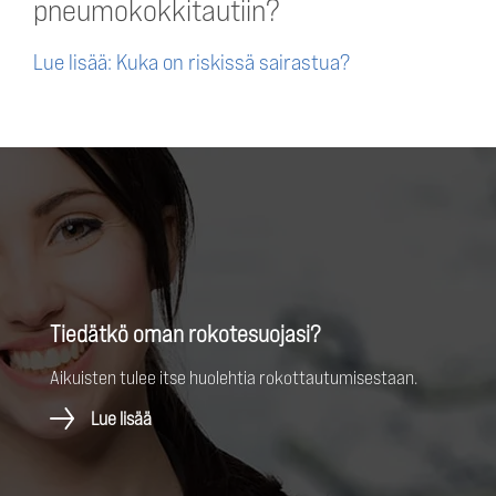
pneumokokkitautiin?
Lue lisää: Kuka on riskissä sairastua?
Tiedätkö oman rokotesuojasi?
Aikuisten tulee itse huolehtia rokottautumisestaan.
Lue lisää