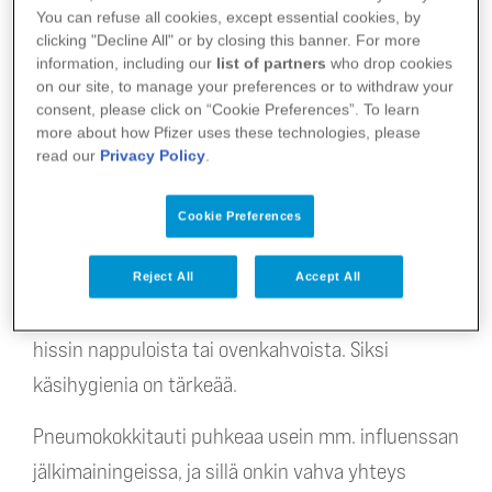
You can refuse all cookies, except essential cookies, by
clicking "Decline All" or by closing this banner. For more
Pneumokokki on bakteeri, jonka luonnollinen
information, including our
list of partners
who drop cookies
asuinpaikka on nenänielu. Se voi asustaa
on our site, to manage your preferences or to withdraw your
consent, please click on “Cookie Preferences”. To learn
nenänielussa aiheuttamatta harmia, ja usein
more about how Pfizer uses these technologies, please
tekeekin näin. Kroonisissa sydänsairauksissa
read our
Privacy Policy
.
heikentynyt hapetus ja verenkierto altistavat
Cookie Preferences
pneumokokin aiheuttamille infektioille.
Bakteeri leviää pisaratartuntana yskiessä ja
Reject All
Accept All
aivastaessa. Se voi tarttua myös pinnoista, kuten
hissin nappuloista tai ovenkahvoista. Siksi
käsihygienia on tärkeää.
Pneumokokkitauti puhkeaa usein mm. influenssan
jälkimainingeissa, ja sillä onkin vahva yhteys