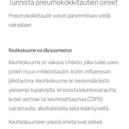
Tunnista pneumokokkitautien oireet
Pneumokokkitaudit voivat pahimmillaan viedä
sairaalaan.
Keuhkokuume voi olla kuumeeton
Keuhkokuume on vakava infektio, joka tulee usein
jonkin muun infektiotaudin, kuten influenssan,
jälkitautina. Keuhkokuume on keskimääräistä
yleisempi tupakoijilla, kroonista keuhkosairautta,
kuten astmaa tai keuhkoahtaumaa (COPD)
sairastavilla, alkoholisteilla sekä ikääntyneillä.
Keuhkokuumeen yleisiä oireita ovat selkeä