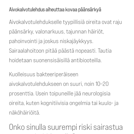
Aivokalvotulehdus aiheuttaa kovaa päänsärkyä
Aivokalvotulehdukselle tyypillisiä oireita ovat raju
päänsärky, valonarkuus, tajunnan häiriöt,
pahoinvointi ja joskus niskajäykkyys.
Sairaalahoitoon pitää päästä nopeasti. Tautia
hoidetaan suonensisäisillä antibiooteilla.
Kuolleisuus bakteeriperäiseen
aivokalvotulehdukseen on suuri, noin 10–20
prosenttia. Usein toipuneille jää neurologisia
oireita, kuten kognitiivisia ongelmia tai kuulo- ja
näköhäiriöitä.
Onko sinulla suurempi riski sairastua